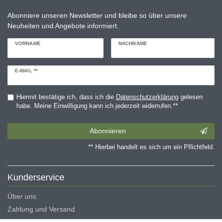
Abonniere unseren Newsletter und bleibe so über unsere
Neuheiten und Angebote informiert.
VORNAME
NACHNAME
Newsletter
E-MAIL **
Honig
Hiermit bestätige ich, dass ich die
Daten­schutz­erklärung
gelesen
habe. Meine Einwilligung kann ich jederzeit widerrufen.**
Abonnieren
** Hierbei handelt es sich um ein Pflichtfeld.
Kunderservice
Über uns
Zahlung und Versand