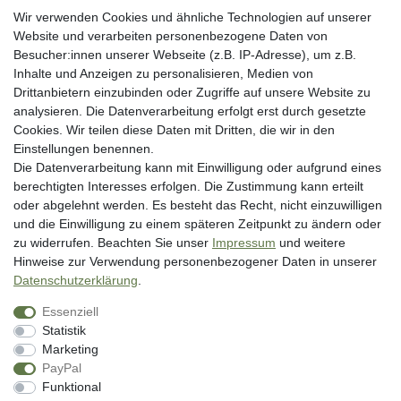
Erklärung zur Barrierefreiheit
Wir verwenden Cookies und ähnliche Technologien auf unserer
Blog
Website und verarbeiten personenbezogene Daten von
Besucher:innen unserer Webseite (z.B. IP-Adresse), um z.B.
Rechtliche Angaben
Inhalte und Anzeigen zu personalisieren, Medien von
Widerrufsrecht
Drittanbietern einzubinden oder Zugriffe auf unsere Website zu
analysieren. Die Datenverarbeitung erfolgt erst durch gesetzte
Datenschutzerklärung
Cookies. Wir teilen diese Daten mit Dritten, die wir in den
AGB
Einstellungen benennen.
Impressum
Die Datenverarbeitung kann mit Einwilligung oder aufgrund eines
berechtigten Interesses erfolgen. Die Zustimmung kann erteilt
Vertrag widerrufen
oder abgelehnt werden. Es besteht das Recht, nicht einzuwilligen
und die Einwilligung zu einem späteren Zeitpunkt zu ändern oder
Unsere Zahlungsarten
zu widerrufen. Beachten Sie unser
Impressum
und weitere
Hinweise zur Verwendung personenbezogener Daten in unserer
Daten­schutz­erklärung
.
Essenziell
Statistik
Marketing
PayPal
* inkl. MwSt. zzgl. Versandkosten
Funktional
** Bei Variantenartikeln mit unterschiedlichen Preisen pro Variante