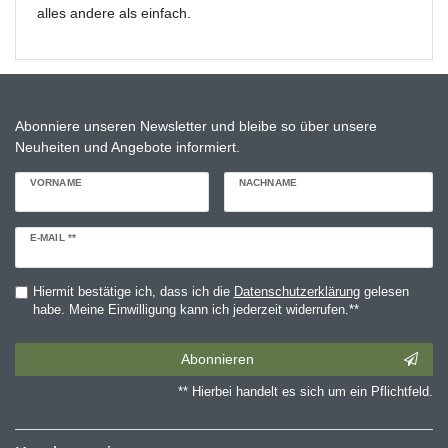
alles andere als einfach.
Abonniere unseren Newsletter und bleibe so über unsere
Neuheiten und Angebote informiert.
VORNAME
NACHNAME
Newsletter
E-MAIL **
Honig
Hiermit bestätige ich, dass ich die
Daten­schutz­erklärung
gelesen
habe. Meine Einwilligung kann ich jederzeit widerrufen.**
Abonnieren
** Hierbei handelt es sich um ein Pflichtfeld.