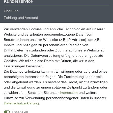
Kunderservice
Über uns
Zahlung und Versand
Erklärung zur Barrierefreiheit
Wir verwenden Cookies und ähnliche Technologien auf unserer
Blog
Website und verarbeiten personenbezogene Daten von
Besucher:innen unserer Webseite (z.B. IP-Adresse), um z.B.
Rechtliche Angaben
Inhalte und Anzeigen zu personalisieren, Medien von
Widerrufsrecht
Drittanbietern einzubinden oder Zugriffe auf unsere Website zu
analysieren. Die Datenverarbeitung erfolgt erst durch gesetzte
Datenschutzerklärung
Cookies. Wir teilen diese Daten mit Dritten, die wir in den
AGB
Einstellungen benennen.
Impressum
Die Datenverarbeitung kann mit Einwilligung oder aufgrund eines
berechtigten Interesses erfolgen. Die Zustimmung kann erteilt
Vertrag widerrufen
oder abgelehnt werden. Es besteht das Recht, nicht einzuwilligen
und die Einwilligung zu einem späteren Zeitpunkt zu ändern oder
Unsere Zahlungsarten
zu widerrufen. Beachten Sie unser
Impressum
und weitere
Hinweise zur Verwendung personenbezogener Daten in unserer
Daten­schutz­erklärung
.
Essenziell