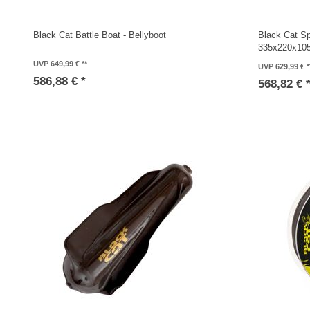
Black Cat Battle Boat - Bellyboot
Black Cat Sp
335x220x105
UVP 649,99 €
UVP 629,99 €
586,88 € *
568,82 € 