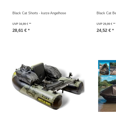
Black Cat Shorts - kurze Angelhose
Black Cat B
UVP 34,99 €
UVP 29,99 €
28,61 € *
24,52 € *