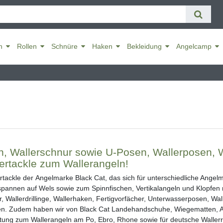
n
Rollen
Schnüre
Haken
Bekleidung
Angelcamp
en, Wallerschnur sowie U-Posen, Wallerposen, W
ertackle zum Wallerangeln!
ertackle der Angelmarke Black Cat, das sich für unterschiedliche Ange
pannen auf Wels sowie zum Spinnfischen, Vertikalangeln und Klopfen m
, Wallerdrillinge, Wallerhaken, Fertigvorfächer, Unterwasserposen, Wall
en. Zudem haben wir von Black Cat Landehandschuhe, Wiegematten, A
üstung zum Wallerangeln am Po, Ebro, Rhone sowie für deutsche Waller