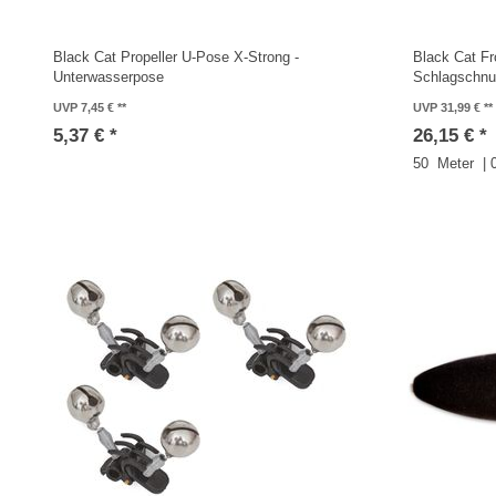
Black Cat Propeller U-Pose X-Strong -
Black Cat Fr
Unterwasserpose
Schlagschnu
UVP 7,45 €
UVP 31,99 €
5,37 € *
26,15 € *
50
Meter
| 