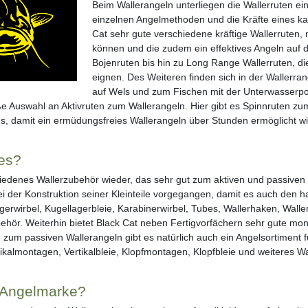
Beim Wallerangeln unterliegen die Wallerruten ei
einzelnen Angelmethoden und die Kräfte eines kapi
Cat sehr gute verschiedene kräftige Wallerruten,
können und die zudem ein effektives Angeln auf d
Bojenruten bis hin zu Long Range Wallerruten, d
eignen. Des Weiteren finden sich in der Wallerra
auf Wels und zum Fischen mit der Unterwasserp
ße Auswahl an Aktivruten zum Wallerangeln. Hier gibt es Spinnruten z
 aus, damit ein ermüdungsfreies Wallerangeln über Stunden ermöglicht wi
 es?
iedenes Wallerzubehör wieder, das sehr gut zum aktiven und passiven We
ei der Konstruktion seiner Kleinteile vorgegangen, damit es auch den
erwirbel, Kugellagerbleie, Karabinerwirbel, Tubes, Wallerhaken, Walle
hör. Weiterhin bietet Black Cat neben Fertigvorfächern sehr gute mon
zum passiven Wallerangeln gibt es natürlich auch ein Angelsortiment fü
ikalmontagen, Vertikalbleie, Klopfmontagen, Klopfbleie und weiteres Wa
r Angelmarke?