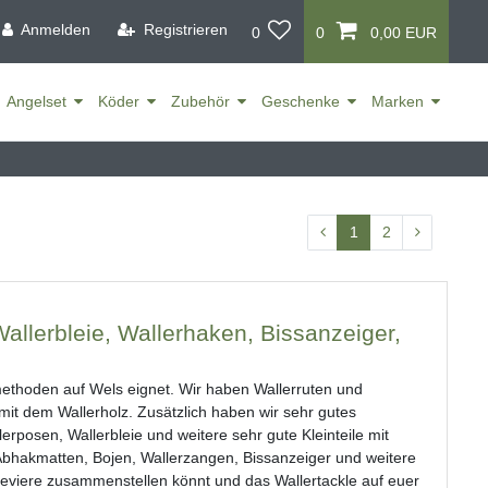
Anmelden
Registrieren
0
0
0,00 EUR
Angelset
Köder
Zubehör
Geschenke
Marken
1
2
allerbleie, Wallerhaken, Bissanzeiger,
lmethoden auf Wels eignet. Wir haben Wallerruten und
it dem Wallerholz. Zusätzlich haben wir sehr gutes
erposen, Wallerbleie und weitere sehr gute Kleinteile mit
bhakmatten, Bojen, Wallerzangen, Bissanzeiger und weitere
reviere zusammenstellen könnt und das Wallertackle auf euer