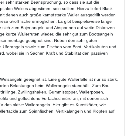
ner sehr starken Beanspruchung, so dass sie auf die
talen Welses abgestimmt sein sollten. Hierzu liefert Black
 mit denen auch große kampfstarke Waller ausgedrillt werden
iese Großfische ermöglichen. Es gibt beispielsweise lange
ie sich zum Bojenangeln und Abspannen auf weite Distanzen
nge kurze Wallerruten wieder, die sehr gut zum Bootsangeln
osenmontage geeignet sind. Neben den sehr guten
um Uferangeln sowie zum Fischen vom Boot, Vertikalruten und
rd, wobei sie in Sachen Kraft und Stabilität den passiven
lsangeln geeignet ist. Eine gute Wallerfalle ist nur so stark,
 harten Belastungen beim Wallerangeln standhält. Zum Bau
rdrillinge, Zwillingshaken, Gummistopper, Wallerposen,
ofile und geflochtene Vorfachschnüre an, mit denen sich
r das aktive Wallerangeln. Hier gibt es Kunstköder, wie
llertackle zum Spinnfischen, Vertikalangeln und Klopfen auf