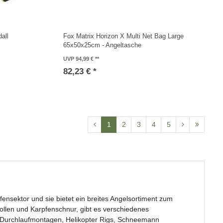
all
Fox Matrix Horizon X Multi Net Bag Large
65x50x25cm - Angeltasche
UVP 94,99 €
82,23 € *
1
2
3
4
5
fensektor und sie bietet ein breites Angelsortiment zum
llen und Karpfenschnur, gibt es verschiedenes
Durchlaufmontagen, Helikopter Rigs, Schneemann