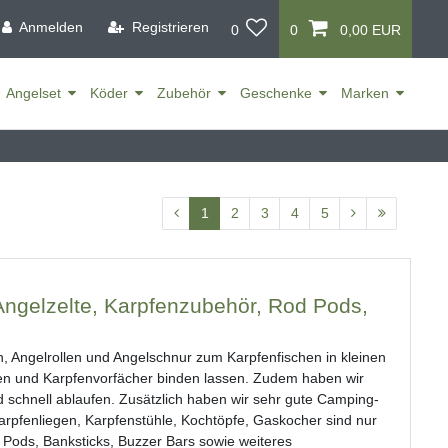
Anmelden
Registrieren
0
0
0,00 EUR
Angelset
Köder
Zubehör
Geschenke
Marken
1
2
3
4
5
 Angelzelte, Karpfenzubehör, Rod Pods,
n, Angelrollen und Angelschnur zum Karpfenfischen in kleinen
en und Karpfenvorfächer binden lassen. Zudem haben wir
schnell ablaufen. Zusätzlich haben wir sehr gute Camping-
arpfenliegen, Karpfenstühle, Kochtöpfe, Gaskocher sind nur
 Pods, Banksticks, Buzzer Bars sowie weiteres