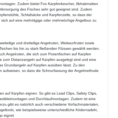
ontagen. Zudem bietet Fox Karpfenkescher, Abhakmatten
 Versorgung des Fisches sehr gut geeignet sind. Zudem
pfenstühle, Schlafsäcke und Karpfenzelte, so dass der
m sich auf eine mehrtägige oder mehrwöchige Angeltour zu
teilige und dreiteilige Angelruten, Weitwurfruten sowie
eichen bis hin zu stark fließenden Flüssen gewählt werden.
h Angelruten, die sich zum Posenfischen auf Karpfen
ise zum Distanzangeln auf Karpfen ausgelegt sind und eine
 das Grundangeln auf Karpfen ausüben lässt. Zu den
rn aufweisen, so dass die Schnurfassung der Angelmethode
en auf Karpfen eignen. So gibt es Lead Clips, Safety Clips,
 Festbleimontagen und Durchlaufmontagen. Zudem ist eine
zu gibt es natürlich auch verschiedene Vorfachmaterialen,
geltools, wie beispielsweise unterschiedliche Ködernadeln,
s eignet.