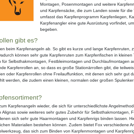
Montagen, Posenmontagen und weitere Karpfenm
und Karpfensäcke, die zum Landen sowie für die
umfasst das Karpfenprogramm Karpfenliegen, Kar
Karpfenangler eine gute Ausrüstung vorfindet, u
begeben.
llen gibt es?
beim Karpfenangeln ab. So gibt es kurze und lange Karpfenruten, zwei
adurch können sehr gute Karpfenruten zum Karpfenfischen in kleinen T
 für Selbsthakmontagen, Festbleimontagen und Durchlaufmontagen auc
de Karpfenrollen an, so dass es große Stationärrollen gibt, die teilwe
len oder Karpfenrollen ohne Freilauffunktion, mit denen sich sehr gut
hlt werden, die zudem einen kleinen, normalen oder großen Spulenke
pfensortiment?
 zum Karpfenangeln wieder, die sich für unterschiedlichste Angelmethod
ine Alignas sowie weiteres sehr gutes Zubehör für Selbsthakmontagen,
nen sich sehr gute Haarmontagen und Karpfenrigs binden lassen. Hier
dlichen Materialien bestehen können. Zudem bietet Fox verschiedene An
elwerkzeug, das sich zum Binden von Karpfenmontagen und Karpfenrig