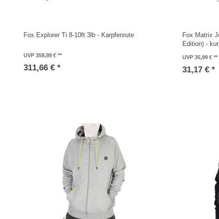
Fox Explorer Ti 8-10ft 3lb - Karpfenrute
Fox Matrix J
Edition) - k
UVP 359,99 €
UVP 35,99 €
311,66 € *
31,17 € *