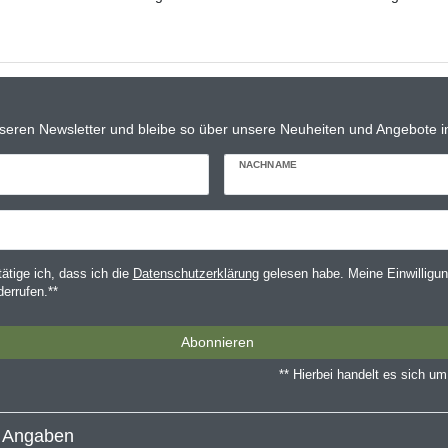
seren Newsletter und bleibe so über unsere Neuheiten und Angebote in
NACHNAME
tätige ich, dass ich die
Daten­schutz­erklärung
gelesen habe. Meine Einwilligun
derrufen.**
Abonnieren
** Hierbei handelt es sich um 
e Angaben