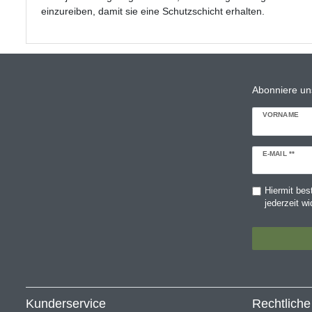
einzureiben, damit sie eine Schutzschicht erhalten.
Abonniere un
VORNAME
Newsletter
E-MAIL **
Honig
Hiermit bes
jederzeit wi
Kunderservice
Rechtlich