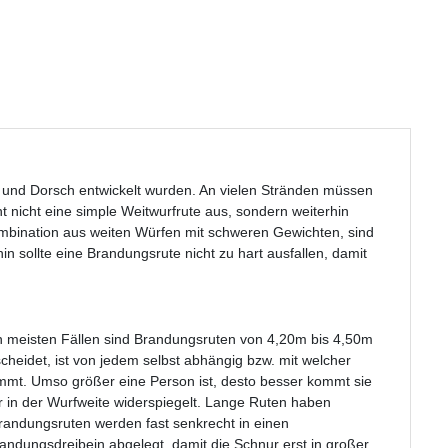
h und Dorsch entwickelt wurden. An vielen Stränden müssen
nicht eine simple Weitwurfrute aus, sondern weiterhin
ombination aus weiten Würfen mit schweren Gewichten, sind
n sollte eine Brandungsrute nicht zu hart ausfallen, damit
den meisten Fällen sind Brandungsruten von 4,20m bis 4,50m
heidet, ist von jedem selbst abhängig bzw. mit welcher
mmt. Umso größer eine Person ist, desto besser kommt sie
r in der Wurfweite widerspiegelt. Lange Ruten haben
 Brandungsruten werden fast senkrecht in einen
andungsdreibein abgelegt, damit die Schnur erst in großer