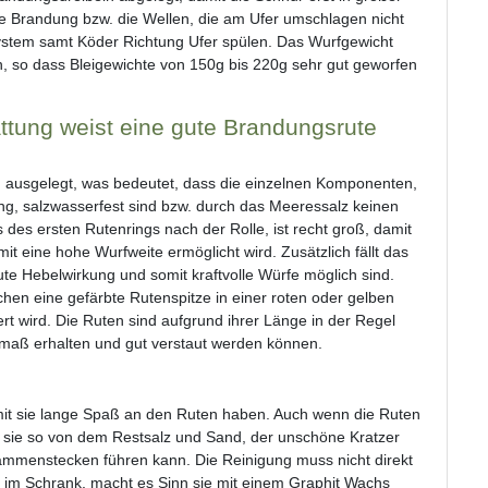
ie Brandung bzw. die Wellen, die am Ufer umschlagen nicht
ystem samt Köder Richtung Ufer spülen. Das Wurfgewicht
en, so dass Bleigewichte von 150g bis 220g sehr gut geworfen
ttung weist eine gute Brandungsrute
 ausgelegt, was bedeutet, dass die einzelnen Komponenten,
ung, salzwasserfest sind bzw. durch das Meeressalz keinen
es ersten Rutenrings nach der Rolle, ist recht groß, damit
t eine hohe Wurfweite ermöglicht wird. Zusätzlich fällt das
gute Hebelwirkung und somit kraftvolle Würfe möglich sind.
hen eine gefärbte Rutenspitze in einer roten oder gelben
ert wird. Die Ruten sind aufgrund ihrer Länge in der Regel
tmaß erhalten und gut verstaut werden können.
amit sie lange Spaß an den Ruten haben. Auch wenn die Ruten
 sie so von dem Restsalz und Sand, der unschöne Kratzer
ammenstecken führen kann. Die Reinigung muss nicht direkt
im Schrank, macht es Sinn sie mit einem Graphit Wachs