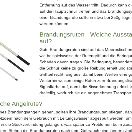
Entfernung auf das Wasser trifft. Dadurch kann d
auf die Hauptschnur treffen und das Brandungss
einer Brandungsrute sollte in etwa bei 250g lieg
werden können.
Brandungsruten - Welche Aussta
auf?
Gute Brandungsruten sind auf das Meeresfischen
wie beispielsweise der Rutengriff und die Bering
Schaden davon tragen. Die Beringung, besonders d
die Schnur keine zu große Reibung erhält und somi
Griffteil recht lang aus, damit beim Werfen eine 
Weiterhin weisen einige Ruten zum Brandungsfisc
Signalfarbe auf, damit die Bisserkennung erleicht
dreiteilig, wodurch sie ein angenehmes Transpor
lche Angelrute?
aubes Brandungsangeln gehen, sollten ihre Brandungsruten pflegen, d
 trotzdem nach dem Gebrauch mit Leitungswasser abgespült werden, um
r in die Steckverbindung gelangen, was später zu Problemen beim Zus
en. Stehen die Brandungsruten nach dem Gebrauch eine längere Zeit 