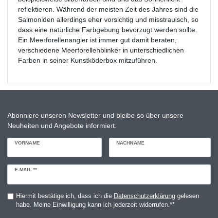
reflektieren. Während der meisten Zeit des Jahres sind die
Salmoniden allerdings eher vorsichtig und misstrauisch, so
dass eine natürliche Farbgebung bevorzugt werden sollte.
Ein Meerforellenangler ist immer gut damit beraten,
verschiedene Meerforellenblinker in unterschiedlichen
Farben in seiner Kunstköderbox mitzuführen.
Abonniere unseren Newsletter und bleibe so über unsere
Neuheiten und Angebote informiert.
VORNAME
NACHNAME
Newsletter
E-MAIL **
Honig
Hiermit bestätige ich, dass ich die
Daten­schutz­erklärung
gelesen
habe. Meine Einwilligung kann ich jederzeit widerrufen.**