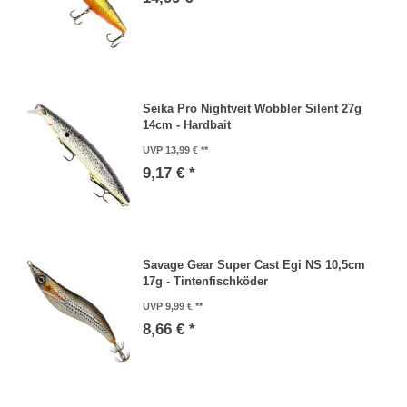
Seika Pro Nightveit Wobbler Silent 27g
14cm - Hardbait
UVP 13,99 €
9,17 € *
Savage Gear Super Cast Egi NS 10,5cm
17g - Tintenfischköder
UVP 9,99 €
8,66 € *