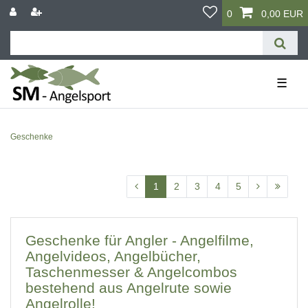
0
0,00 EUR
☰
Geschenke
1
2
3
4
5
Geschenke für Angler - Angelfilme,
Angelvideos, Angelbücher,
Taschenmesser & Angelcombos
bestehend aus Angelrute sowie
Angelrolle!