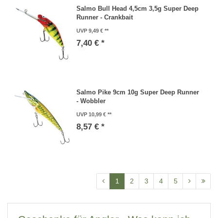
Salmo Bull Head 4,5cm 3,5g Super Deep
Runner - Crankbait
UVP 9,49 €
7,40 € *
Salmo Pike 9cm 10g Super Deep Runner
- Wobbler
UVP 10,99 €
8,57 € *
1
2
3
4
5