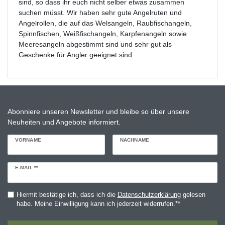
sind, so dass ihr euch nicht selber etwas zusammen
suchen müsst. Wir haben sehr gute Angelruten und
Angelrollen, die auf das Welsangeln, Raubfischangeln,
Spinnfischen, Weißfischangeln, Karpfenangeln sowie
Meeresangeln abgestimmt sind und sehr gut als
Geschenke für Angler geeignet sind.
Abonniere unseren Newsletter und bleibe so über unsere
Neuheiten und Angebote informiert.
VORNAME
NACHNAME
Newsletter
E-MAIL **
Honig
Hiermit bestätige ich, dass ich die
Daten­schutz­erklärung
gelesen
habe. Meine Einwilligung kann ich jederzeit widerrufen.**