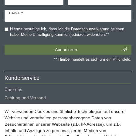
Newsletter
E-MAIL **
Honig
Hiermit bestätige ich, dass ich die
Daten­schutz­erklärung
gelesen
habe. Meine Einwilligung kann ich jederzeit widerrufen.**
Abonnieren
** Hierbei handelt es sich um ein Pflichtfeld.
Kunderservice
Über uns
Zahlung und Versand
Erklärung zur Barrierefreiheit
Wir verwenden Cookies und ähnliche Technologien auf unserer
Blog
Website und verarbeiten personenbezogene Daten von
Besucher:innen unserer Webseite (z.B. IP-Adresse), um z.B.
Rechtliche Angaben
Inhalte und Anzeigen zu personalisieren, Medien von