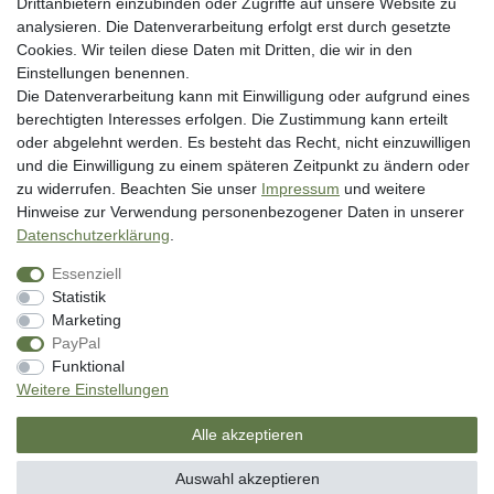
Widerrufsrecht
Drittanbietern einzubinden oder Zugriffe auf unsere Website zu
analysieren. Die Datenverarbeitung erfolgt erst durch gesetzte
Datenschutzerklärung
Cookies. Wir teilen diese Daten mit Dritten, die wir in den
AGB
Einstellungen benennen.
Impressum
Die Datenverarbeitung kann mit Einwilligung oder aufgrund eines
berechtigten Interesses erfolgen. Die Zustimmung kann erteilt
Vertrag widerrufen
oder abgelehnt werden. Es besteht das Recht, nicht einzuwilligen
und die Einwilligung zu einem späteren Zeitpunkt zu ändern oder
Unsere Zahlungsarten
zu widerrufen. Beachten Sie unser
Impressum
und weitere
Hinweise zur Verwendung personenbezogener Daten in unserer
Daten­schutz­erklärung
.
Essenziell
Statistik
Marketing
PayPal
* inkl. MwSt. zzgl. Versandkosten
Funktional
** Bei Variantenartikeln mit unterschiedlichen Preisen pro Variante
Weitere Einstellungen
bezieht sich die angegebene UVP auf die Variante mit dem niedrigsten
Preis. Die UVP zu den weiteren Varianten wird bei Klick auf die jeweilige
Alle akzeptieren
Variante angezeigt.
© Copyright 2026 | Alle Rechte vorbehalten. - SM Angelsport GmbH
Auswahl akzeptieren