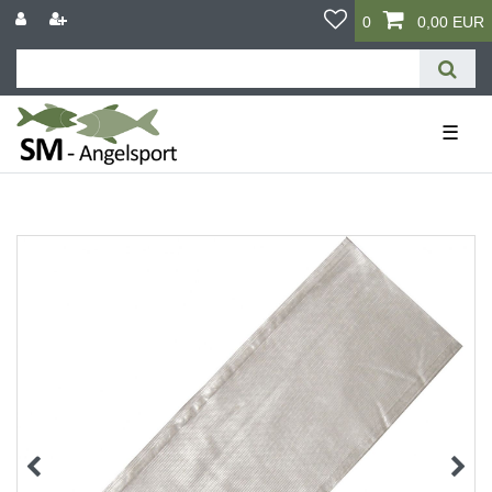
0
0,00 EUR
☰