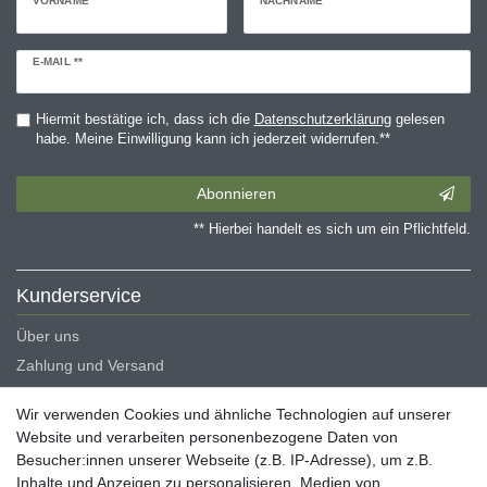
VORNAME
NACHNAME
Newsletter
E-MAIL **
Honig
Hiermit bestätige ich, dass ich die
Daten­schutz­erklärung
gelesen
habe. Meine Einwilligung kann ich jederzeit widerrufen.**
Abonnieren
** Hierbei handelt es sich um ein Pflichtfeld.
Kunderservice
Über uns
Zahlung und Versand
Erklärung zur Barrierefreiheit
Wir verwenden Cookies und ähnliche Technologien auf unserer
Blog
Website und verarbeiten personenbezogene Daten von
Besucher:innen unserer Webseite (z.B. IP-Adresse), um z.B.
Rechtliche Angaben
Inhalte und Anzeigen zu personalisieren, Medien von