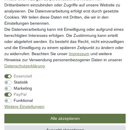
Widerrufsrecht
Drittanbietern einzubinden oder Zugriffe auf unsere Website zu
analysieren. Die Datenverarbeitung erfolgt erst durch gesetzte
Datenschutzerklärung
Cookies. Wir teilen diese Daten mit Dritten, die wir in den
AGB
Einstellungen benennen.
Impressum
Die Datenverarbeitung kann mit Einwilligung oder aufgrund eines
berechtigten Interesses erfolgen. Die Zustimmung kann erteilt
Vertrag widerrufen
oder abgelehnt werden. Es besteht das Recht, nicht einzuwilligen
und die Einwilligung zu einem späteren Zeitpunkt zu ändern oder
Unsere Zahlungsarten
zu widerrufen. Beachten Sie unser
Impressum
und weitere
Hinweise zur Verwendung personenbezogener Daten in unserer
Daten­schutz­erklärung
.
Essenziell
Statistik
Marketing
PayPal
* inkl. MwSt. zzgl. Versandkosten
Funktional
** Bei Variantenartikeln mit unterschiedlichen Preisen pro Variante
Weitere Einstellungen
bezieht sich die angegebene UVP auf die Variante mit dem niedrigsten
Preis. Die UVP zu den weiteren Varianten wird bei Klick auf die jeweilige
Alle akzeptieren
Variante angezeigt.
© Copyright 2026 | Alle Rechte vorbehalten. - SM Angelsport GmbH