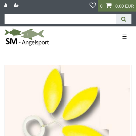
0
0,00 EUR
☰