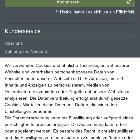
Abonnieren
** Hierbei handelt es sich um ein Pflichtfeld.
Kunderservice
Über uns
Zahlung und Versand
Erklärung zur Barrierefreiheit
Wir verwenden Cookies und ähnliche Technologien auf unserer
Blog
Website und verarbeiten personenbezogene Daten von
Besucher:innen unserer Webseite (z.B. IP-Adresse), um z.B.
Rechtliche Angaben
Inhalte und Anzeigen zu personalisieren, Medien von
Widerrufsrecht
Drittanbietern einzubinden oder Zugriffe auf unsere Website zu
analysieren. Die Datenverarbeitung erfolgt erst durch gesetzte
Datenschutzerklärung
Cookies. Wir teilen diese Daten mit Dritten, die wir in den
AGB
Einstellungen benennen.
Impressum
Die Datenverarbeitung kann mit Einwilligung oder aufgrund eines
berechtigten Interesses erfolgen. Die Zustimmung kann erteilt
Vertrag widerrufen
oder abgelehnt werden. Es besteht das Recht, nicht einzuwilligen
und die Einwilligung zu einem späteren Zeitpunkt zu ändern oder