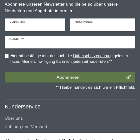
Abonniere unseren Newsletter und bleibe so über unsere
Neuheiten und Angebote informiert.
VORNAME
NACHNAME
Newsletter
E-MAIL **
Honig
Hiermit bestätige ich, dass ich die
Daten­schutz­erklärung
gelesen
habe. Meine Einwilligung kann ich jederzeit widerrufen.**
Abonnieren
** Hierbei handelt es sich um ein Pflichtfeld.
Kunderservice
Über uns
Zahlung und Versand
Erklärung zur Barrierefreiheit