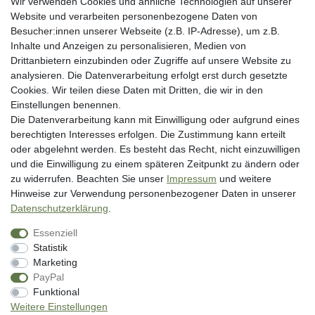
Wir verwenden Cookies und ähnliche Technologien auf unserer
Blog
Website und verarbeiten personenbezogene Daten von
Besucher:innen unserer Webseite (z.B. IP-Adresse), um z.B.
Rechtliche Angaben
Inhalte und Anzeigen zu personalisieren, Medien von
Widerrufsrecht
Drittanbietern einzubinden oder Zugriffe auf unsere Website zu
analysieren. Die Datenverarbeitung erfolgt erst durch gesetzte
Datenschutzerklärung
Cookies. Wir teilen diese Daten mit Dritten, die wir in den
AGB
Einstellungen benennen.
Impressum
Die Datenverarbeitung kann mit Einwilligung oder aufgrund eines
berechtigten Interesses erfolgen. Die Zustimmung kann erteilt
Vertrag widerrufen
oder abgelehnt werden. Es besteht das Recht, nicht einzuwilligen
und die Einwilligung zu einem späteren Zeitpunkt zu ändern oder
Unsere Zahlungsarten
zu widerrufen. Beachten Sie unser
Impressum
und weitere
Hinweise zur Verwendung personenbezogener Daten in unserer
Daten­schutz­erklärung
.
Essenziell
Statistik
Marketing
PayPal
* inkl. MwSt. zzgl. Versandkosten
Funktional
** Bei Variantenartikeln mit unterschiedlichen Preisen pro Variante
Weitere Einstellungen