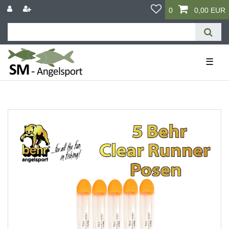
0
0,00 EUR
☰