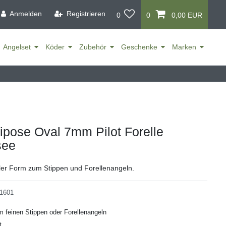
Anmelden
Registrieren
0
0
0,00 EUR
Angelset
Köder
Zubehör
Geschenke
Marken
ipose Oval 7mm Pilot Forelle
see
ler Form zum Stippen und Forellenangeln.
1601
 feinen Stippen oder Forellenangeln
t