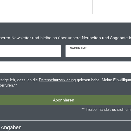
seren Newsletter und bleibe so über unsere Neuheiten und Angebote in
NACHNAME
tätige ich, dass ich die
Daten­schutz­erklärung
gelesen habe. Meine Einwilligun
derrufen.**
Abonnieren
** Hierbei handelt es sich um 
e Angaben