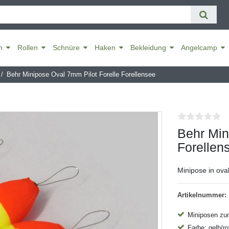
n
Rollen
Schnüre
Haken
Bekleidung
Angelcamp
Behr Minipose Oval 7mm Pilot Forelle Forellensee
Behr Min
Forellen
Minipose in ova
Artikelnummer:
Miniposen zum
Farbe: gelb/ro