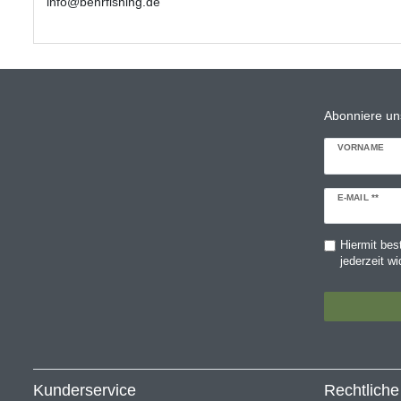
info@behrfishing.de
Abonniere un
VORNAME
Newsletter
E-MAIL **
Honig
Hiermit bes
jederzeit wi
Kunderservice
Rechtlich