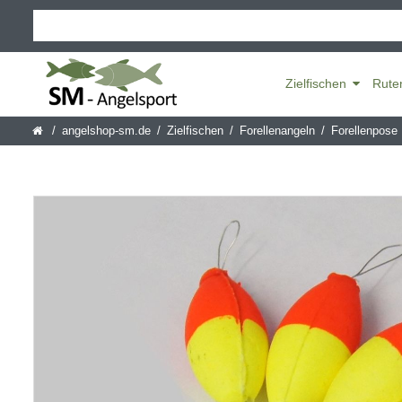
Zielfischen
Rute
angelshop-sm.de
Zielfischen
Forellenangeln
Forellenpose