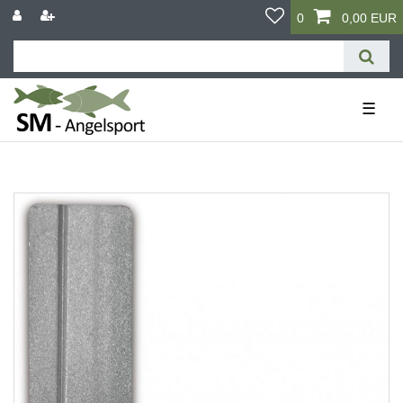
0
0,00 EUR
☰