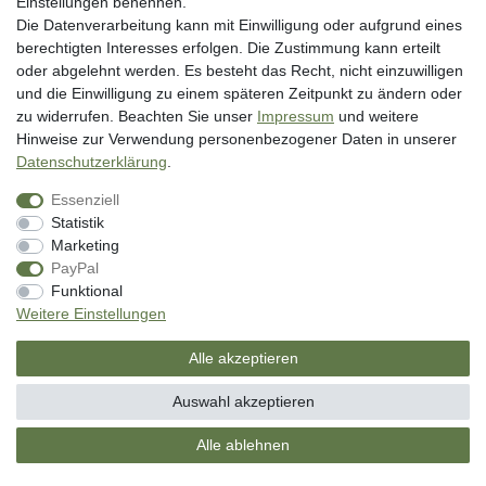
Einstellungen benennen.
Impressum
Die Datenverarbeitung kann mit Einwilligung oder aufgrund eines
berechtigten Interesses erfolgen. Die Zustimmung kann erteilt
Vertrag widerrufen
oder abgelehnt werden. Es besteht das Recht, nicht einzuwilligen
und die Einwilligung zu einem späteren Zeitpunkt zu ändern oder
Unsere Zahlungsarten
zu widerrufen. Beachten Sie unser
Impressum
und weitere
Hinweise zur Verwendung personenbezogener Daten in unserer
Daten­schutz­erklärung
.
Essenziell
Statistik
Marketing
PayPal
* inkl. MwSt. zzgl. Versandkosten
Funktional
** Bei Variantenartikeln mit unterschiedlichen Preisen pro Variante
Weitere Einstellungen
bezieht sich die angegebene UVP auf die Variante mit dem niedrigsten
Preis. Die UVP zu den weiteren Varianten wird bei Klick auf die jeweilige
Alle akzeptieren
Variante angezeigt.
© Copyright 2026 | Alle Rechte vorbehalten. - SM Angelsport GmbH
Auswahl akzeptieren
Alle ablehnen