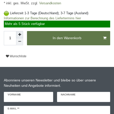
* inkl. ges. MwSt. zzgl.
Versandkosten
Lieferzeit 1-3 Tage (Deutschland); 3-7 Tage (Ausland)
Informationen zur Berechnung des Liefertermins hier
Mehr als 5 Stück verfügbar
In den Warenkorb
Wunschliste
Abonniere unseren Newsletter und bleibe so über unsere
Neuheiten und Angebote informiert.
VORNAME
NACHNAME
Newsletter
E-MAIL **
Honig