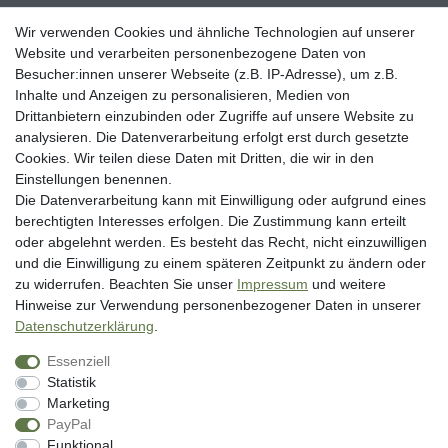
Erklärung zur Barrierefreiheit
Wir verwenden Cookies und ähnliche Technologien auf unserer
Blog
Website und verarbeiten personenbezogene Daten von
Besucher:innen unserer Webseite (z.B. IP-Adresse), um z.B.
Rechtliche Angaben
Inhalte und Anzeigen zu personalisieren, Medien von
Widerrufsrecht
Drittanbietern einzubinden oder Zugriffe auf unsere Website zu
analysieren. Die Datenverarbeitung erfolgt erst durch gesetzte
Datenschutzerklärung
Cookies. Wir teilen diese Daten mit Dritten, die wir in den
AGB
Einstellungen benennen.
Impressum
Die Datenverarbeitung kann mit Einwilligung oder aufgrund eines
berechtigten Interesses erfolgen. Die Zustimmung kann erteilt
Vertrag widerrufen
oder abgelehnt werden. Es besteht das Recht, nicht einzuwilligen
und die Einwilligung zu einem späteren Zeitpunkt zu ändern oder
Unsere Zahlungsarten
zu widerrufen. Beachten Sie unser
Impressum
und weitere
Hinweise zur Verwendung personenbezogener Daten in unserer
Daten­schutz­erklärung
.
Essenziell
Statistik
Marketing
PayPal
* inkl. MwSt. zzgl. Versandkosten
Funktional