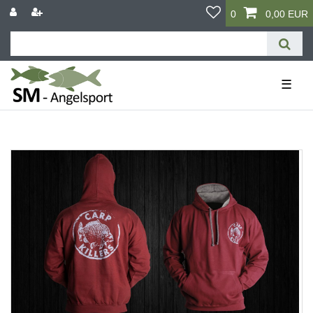
0
0,00 EUR
☰