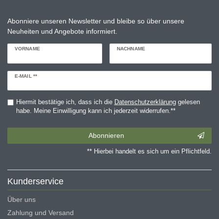
Abonniere unseren Newsletter und bleibe so über unsere
Neuheiten und Angebote informiert.
VORNAME
NACHNAME
Newsletter
E-MAIL **
Honig
Hiermit bestätige ich, dass ich die
Daten­schutz­erklärung
gelesen
habe. Meine Einwilligung kann ich jederzeit widerrufen.**
Abonnieren
** Hierbei handelt es sich um ein Pflichtfeld.
Kunderservice
Über uns
Zahlung und Versand