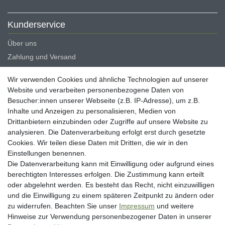
Kunderservice
Über uns
Zahlung und Versand
Erklärung zur Barrierefreiheit
Wir verwenden Cookies und ähnliche Technologien auf unserer
Blog
Website und verarbeiten personenbezogene Daten von
Besucher:innen unserer Webseite (z.B. IP-Adresse), um z.B.
Rechtliche Angaben
Inhalte und Anzeigen zu personalisieren, Medien von
Widerrufsrecht
Drittanbietern einzubinden oder Zugriffe auf unsere Website zu
analysieren. Die Datenverarbeitung erfolgt erst durch gesetzte
Datenschutzerklärung
Cookies. Wir teilen diese Daten mit Dritten, die wir in den
AGB
Einstellungen benennen.
Impressum
Die Datenverarbeitung kann mit Einwilligung oder aufgrund eines
berechtigten Interesses erfolgen. Die Zustimmung kann erteilt
Vertrag widerrufen
oder abgelehnt werden. Es besteht das Recht, nicht einzuwilligen
und die Einwilligung zu einem späteren Zeitpunkt zu ändern oder
Unsere Zahlungsarten
zu widerrufen. Beachten Sie unser
Impressum
und weitere
Hinweise zur Verwendung personenbezogener Daten in unserer