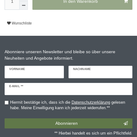
In den Warenkorb
Wunschliste
Abonniere unseren Newsletter und bleibe so über unsere
Neuheiten und Angebote informiert.
VORNAME
NACHNAME
Newsletter
E-MAIL **
Honig
Hiermit bestätige ich, dass ich die
Daten­schutz­erklärung
gelesen
habe. Meine Einwilligung kann ich jederzeit widerrufen.**
Abonnieren
** Hierbei handelt es sich um ein Pflichtfeld.