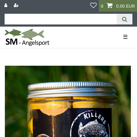
0
0,00 EUR
☰