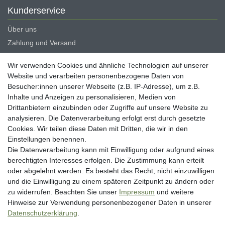
Kunderservice
Über uns
Zahlung und Versand
Erklärung zur Barrierefreiheit
Wir verwenden Cookies und ähnliche Technologien auf unserer
Blog
Website und verarbeiten personenbezogene Daten von
Besucher:innen unserer Webseite (z.B. IP-Adresse), um z.B.
Rechtliche Angaben
Inhalte und Anzeigen zu personalisieren, Medien von
Widerrufsrecht
Drittanbietern einzubinden oder Zugriffe auf unsere Website zu
analysieren. Die Datenverarbeitung erfolgt erst durch gesetzte
Datenschutzerklärung
Cookies. Wir teilen diese Daten mit Dritten, die wir in den
AGB
Einstellungen benennen.
Impressum
Die Datenverarbeitung kann mit Einwilligung oder aufgrund eines
berechtigten Interesses erfolgen. Die Zustimmung kann erteilt
Vertrag widerrufen
oder abgelehnt werden. Es besteht das Recht, nicht einzuwilligen
und die Einwilligung zu einem späteren Zeitpunkt zu ändern oder
Unsere Zahlungsarten
zu widerrufen. Beachten Sie unser
Impressum
und weitere
Hinweise zur Verwendung personenbezogener Daten in unserer
Daten­schutz­erklärung
.