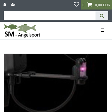
0
0,00 EUR
☰