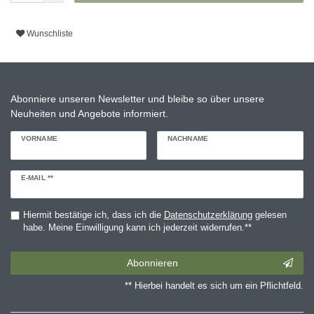
Wunschliste
Abonniere unseren Newsletter und bleibe so über unsere
Neuheiten und Angebote informiert.
VORNAME
NACHNAME
Newsletter
E-MAIL **
Honig
Hiermit bestätige ich, dass ich die
Daten­schutz­erklärung
gelesen
habe. Meine Einwilligung kann ich jederzeit widerrufen.**
Abonnieren
** Hierbei handelt es sich um ein Pflichtfeld.