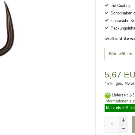
mit Coating
Schonhaken 
klassische K
Packungsinhal
Größe:
Bitte w
Bitte wählen
5,67 E
* inkl. ges. MwSt
Lieferzeit 1-
Informationen zu
Mehr als 5 Stüc