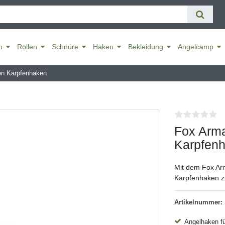
n
Rollen
Schnüre
Haken
Bekleidung
Angelcamp
en Karpfenhaken
Fox Arm
Karpfen
Mit dem Fox Ar
Karpfenhaken zu
Artikelnummer:
Angelhaken fü