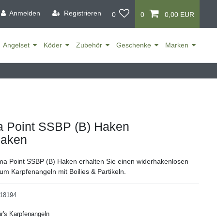
Anmelden
Registrieren
0
0
0,00 EUR
Angelset
Köder
Zubehör
Geschenke
Marken
a Point SSBP (B) Haken
haken
ma Point SSBP (B) Haken erhalten Sie einen widerhakenlosen
m Karpfenangeln mit Boilies & Partikeln.
18194
r's Karpfenangeln