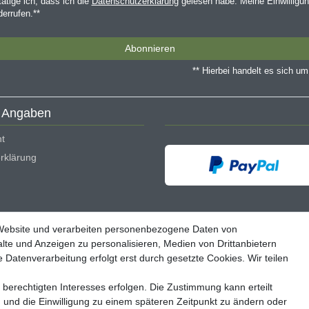
tätige ich, dass ich die
Daten­schutz­erklärung
gelesen habe. Meine Einwilligun
derrufen.**
Abonnieren
** Hierbei handelt es sich um 
e Angaben
ht
rklärung
derrufen
 Website und verarbeiten personenbezogene Daten von
lte und Anzeigen zu personalisieren, Medien von Drittanbietern
 Datenverarbeitung erfolgt erst durch gesetzte Cookies. Wir teilen
* inkl. MwSt. zzgl. Versandkosten
 berechtigten Interesses erfolgen. Die Zustimmung kann erteilt
zieht sich die angegebene UVP auf die Variante mit dem niedrigsten Preis. Die 
n und die Einwilligung zu einem späteren Zeitpunkt zu ändern oder