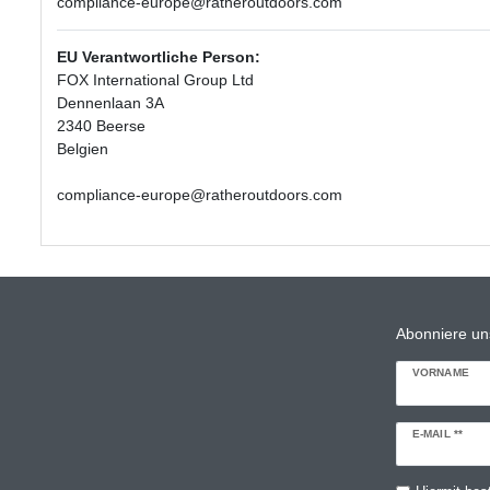
compliance-europe@ratheroutdoors.com
EU Verantwortliche Person:
FOX International Group Ltd
Dennenlaan 3A
2340 Beerse
Belgien
compliance-europe@ratheroutdoors.com
Abonniere un
VORNAME
Newsletter
E-MAIL **
Honig