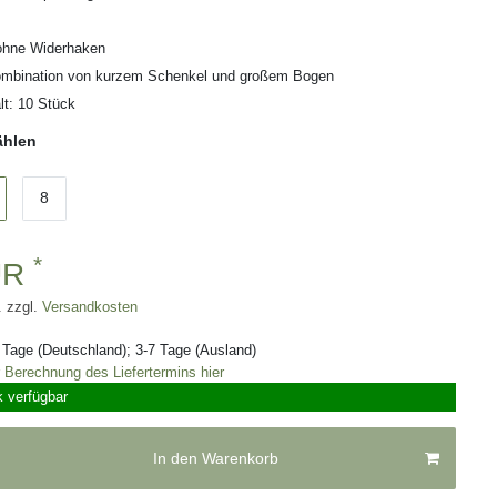
ohne Widerhaken
ombination von kurzem Schenkel und großem Bogen
t: 10 Stück
ählen
8
*
UR
. zzgl.
Versandkosten
3 Tage (Deutschland); 3-7 Tage (Ausland)
r Berechnung des Liefertermins hier
k verfügbar
In den Warenkorb