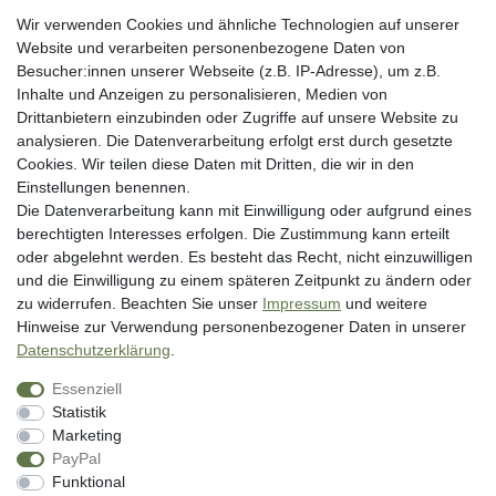
Erklärung zur Barrierefreiheit
Wir verwenden Cookies und ähnliche Technologien auf unserer
Blog
Website und verarbeiten personenbezogene Daten von
Besucher:innen unserer Webseite (z.B. IP-Adresse), um z.B.
Rechtliche Angaben
Inhalte und Anzeigen zu personalisieren, Medien von
Widerrufsrecht
Drittanbietern einzubinden oder Zugriffe auf unsere Website zu
analysieren. Die Datenverarbeitung erfolgt erst durch gesetzte
Datenschutzerklärung
Cookies. Wir teilen diese Daten mit Dritten, die wir in den
AGB
Einstellungen benennen.
Impressum
Die Datenverarbeitung kann mit Einwilligung oder aufgrund eines
berechtigten Interesses erfolgen. Die Zustimmung kann erteilt
Vertrag widerrufen
oder abgelehnt werden. Es besteht das Recht, nicht einzuwilligen
und die Einwilligung zu einem späteren Zeitpunkt zu ändern oder
Unsere Zahlungsarten
zu widerrufen. Beachten Sie unser
Impressum
und weitere
Hinweise zur Verwendung personenbezogener Daten in unserer
Daten­schutz­erklärung
.
Essenziell
Statistik
Marketing
PayPal
* inkl. MwSt. zzgl. Versandkosten
Funktional