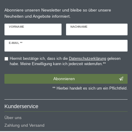
Abonniere unseren Newsletter und bleibe so über unsere
Neuheiten und Angebote informiert.
VORNAME
NACHNAME
Newsletter
E-MAIL **
Honig
Hiermit bestätige ich, dass ich die
Daten­schutz­erklärung
gelesen
habe. Meine Einwilligung kann ich jederzeit widerrufen.**
Abonnieren
** Hierbei handelt es sich um ein Pflichtfeld.
Kunderservice
Über uns
Zahlung und Versand