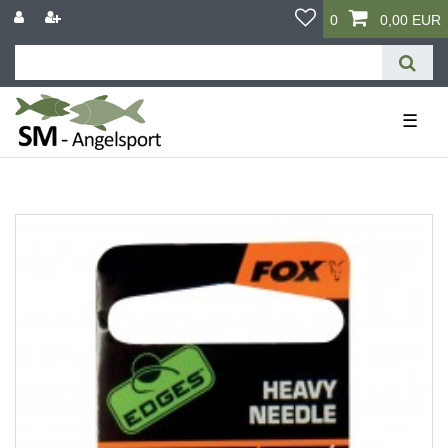
0
0,00 EUR
☰