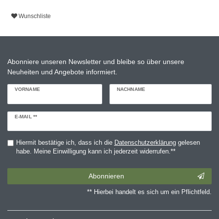
Wunschliste
Abonniere unseren Newsletter und bleibe so über unsere
Neuheiten und Angebote informiert.
VORNAME
NACHNAME
Newsletter
E-MAIL **
Honig
Hiermit bestätige ich, dass ich die
Daten­schutz­erklärung
gelesen
habe. Meine Einwilligung kann ich jederzeit widerrufen.**
Abonnieren
** Hierbei handelt es sich um ein Pflichtfeld.