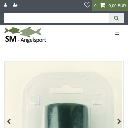
0
0,00 EUR
☰