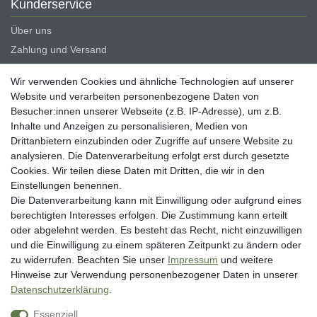
Kunderservice
Über uns
Zahlung und Versand
Erklärung zur Barrierefreiheit
Wir verwenden Cookies und ähnliche Technologien auf unserer
Blog
Website und verarbeiten personenbezogene Daten von
Besucher:innen unserer Webseite (z.B. IP-Adresse), um z.B.
Rechtliche Angaben
Inhalte und Anzeigen zu personalisieren, Medien von
Widerrufsrecht
Drittanbietern einzubinden oder Zugriffe auf unsere Website zu
analysieren. Die Datenverarbeitung erfolgt erst durch gesetzte
Datenschutzerklärung
Cookies. Wir teilen diese Daten mit Dritten, die wir in den
AGB
Einstellungen benennen.
Impressum
Die Datenverarbeitung kann mit Einwilligung oder aufgrund eines
berechtigten Interesses erfolgen. Die Zustimmung kann erteilt
Vertrag widerrufen
oder abgelehnt werden. Es besteht das Recht, nicht einzuwilligen
und die Einwilligung zu einem späteren Zeitpunkt zu ändern oder
Unsere Zahlungsarten
zu widerrufen. Beachten Sie unser
Impressum
und weitere
Hinweise zur Verwendung personenbezogener Daten in unserer
Daten­schutz­erklärung
.
Essenziell