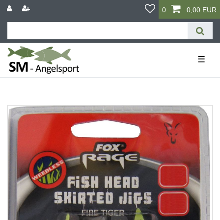
0
0,00 EUR
☰