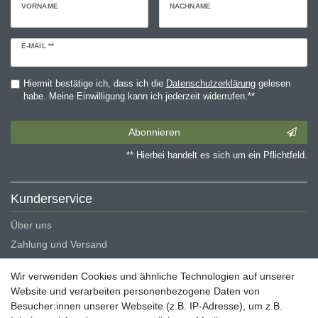
VORNAME
NACHNAME
Newsletter
E-MAIL **
Honig
Hiermit bestätige ich, dass ich die
Daten­schutz­erklärung
gelesen
habe. Meine Einwilligung kann ich jederzeit widerrufen.**
Abonnieren
** Hierbei handelt es sich um ein Pflichtfeld.
Kunderservice
Über uns
Zahlung und Versand
Erklärung zur Barrierefreiheit
Wir verwenden Cookies und ähnliche Technologien auf unserer
Blog
Website und verarbeiten personenbezogene Daten von
Besucher:innen unserer Webseite (z.B. IP-Adresse), um z.B.
Rechtliche Angaben