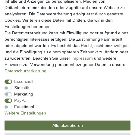
Inhalte und Anzeigen zu personalisieren, Medien von
Widerrufsrecht
Drittanbietern einzubinden oder Zugriffe auf unsere Website zu
analysieren. Die Datenverarbeitung erfolgt erst durch gesetzte
Datenschutzerklärung
Cookies. Wir teilen diese Daten mit Dritten, die wir in den
AGB
Einstellungen benennen.
Impressum
Die Datenverarbeitung kann mit Einwilligung oder aufgrund eines
berechtigten Interesses erfolgen. Die Zustimmung kann erteilt
Vertrag widerrufen
oder abgelehnt werden. Es besteht das Recht, nicht einzuwilligen
und die Einwilligung zu einem späteren Zeitpunkt zu ändern oder
Unsere Zahlungsarten
zu widerrufen. Beachten Sie unser
Impressum
und weitere
Hinweise zur Verwendung personenbezogener Daten in unserer
Daten­schutz­erklärung
.
Essenziell
Statistik
Marketing
PayPal
* inkl. MwSt. zzgl. Versandkosten
Funktional
** Bei Variantenartikeln mit unterschiedlichen Preisen pro Variante
Weitere Einstellungen
bezieht sich die angegebene UVP auf die Variante mit dem niedrigsten
Preis. Die UVP zu den weiteren Varianten wird bei Klick auf die jeweilige
Alle akzeptieren
Variante angezeigt.