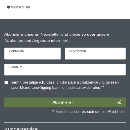
Wunschliste
Abonniere unseren Newsletter und bleibe so über unsere
Neuheiten und Angebote informiert.
VORNAME
NACHNAME
Newsletter
E-MAIL **
Honig
Hiermit bestätige ich, dass ich die
Daten­schutz­erklärung
gelesen
habe. Meine Einwilligung kann ich jederzeit widerrufen.**
Abonnieren
** Hierbei handelt es sich um ein Pflichtfeld.
Kunderservice