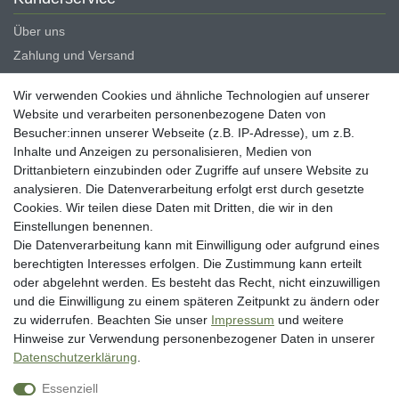
Über uns
Zahlung und Versand
Erklärung zur Barrierefreiheit
Wir verwenden Cookies und ähnliche Technologien auf unserer
Blog
Website und verarbeiten personenbezogene Daten von
Besucher:innen unserer Webseite (z.B. IP-Adresse), um z.B.
Rechtliche Angaben
Inhalte und Anzeigen zu personalisieren, Medien von
Widerrufsrecht
Drittanbietern einzubinden oder Zugriffe auf unsere Website zu
analysieren. Die Datenverarbeitung erfolgt erst durch gesetzte
Datenschutzerklärung
Cookies. Wir teilen diese Daten mit Dritten, die wir in den
AGB
Einstellungen benennen.
Impressum
Die Datenverarbeitung kann mit Einwilligung oder aufgrund eines
berechtigten Interesses erfolgen. Die Zustimmung kann erteilt
Vertrag widerrufen
oder abgelehnt werden. Es besteht das Recht, nicht einzuwilligen
und die Einwilligung zu einem späteren Zeitpunkt zu ändern oder
Unsere Zahlungsarten
zu widerrufen. Beachten Sie unser
Impressum
und weitere
Hinweise zur Verwendung personenbezogener Daten in unserer
Daten­schutz­erklärung
.
Essenziell