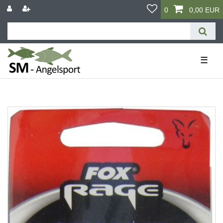
0
0,00 EUR
☰