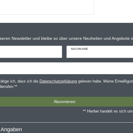
seren Newsletter und bleibe so über unsere Neuheiten und Angebote in
NACHNAME
tätige ich, dass ich die
Daten­schutz­erklärung
gelesen habe. Meine Einwilligun
derrufen.**
Abonnieren
** Hierbei handelt es sich um 
e Angaben