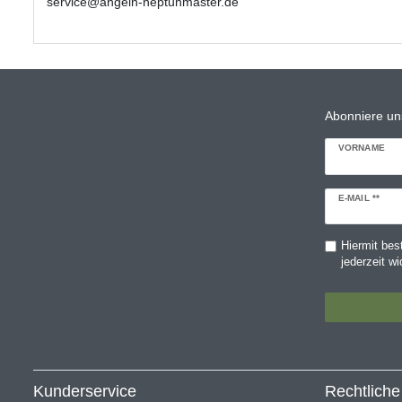
service@angeln-neptunmaster.de
Abonniere un
VORNAME
Newsletter
E-MAIL **
Honig
Hiermit bes
jederzeit wi
Kunderservice
Rechtlich