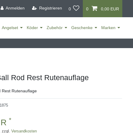
Anmelden
Registrieren
0
0
0,00 EUR
Angelset
Köder
Zubehör
Geschenke
Marken
ll Rod Rest Rutenauflage
 Rest Rutenauflage
1875
*
UR
. zzgl.
Versandkosten