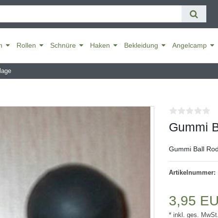
n
Rollen
Schnüre
Haken
Bekleidung
Angelcamp
lage
Gummi Ba
Gummi Ball Rod
Artikelnummer:
3,95 E
* inkl. ges. MwSt