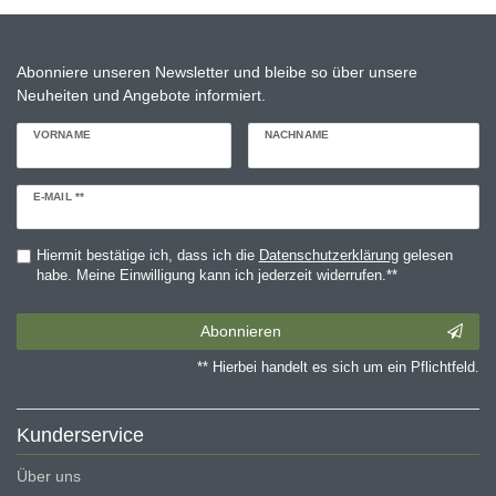
Abonniere unseren Newsletter und bleibe so über unsere
Neuheiten und Angebote informiert.
VORNAME
NACHNAME
Newsletter
E-MAIL **
Honig
Hiermit bestätige ich, dass ich die
Daten­schutz­erklärung
gelesen
habe. Meine Einwilligung kann ich jederzeit widerrufen.**
Abonnieren
** Hierbei handelt es sich um ein Pflichtfeld.
Kunderservice
Über uns