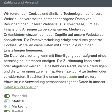
Zahlung und Versand
Erklärung zur Barrierefreiheit
Wir verwenden Cookies und ähnliche Technologien auf unserer
Blog
Website und verarbeiten personenbezogene Daten von
Besucher:innen unserer Webseite (z.B. IP-Adresse), um z.B.
Rechtliche Angaben
Inhalte und Anzeigen zu personalisieren, Medien von
Widerrufsrecht
Drittanbietern einzubinden oder Zugriffe auf unsere Website zu
analysieren. Die Datenverarbeitung erfolgt erst durch gesetzte
Datenschutzerklärung
Cookies. Wir teilen diese Daten mit Dritten, die wir in den
AGB
Einstellungen benennen.
Impressum
Die Datenverarbeitung kann mit Einwilligung oder aufgrund eines
berechtigten Interesses erfolgen. Die Zustimmung kann erteilt
Vertrag widerrufen
oder abgelehnt werden. Es besteht das Recht, nicht einzuwilligen
und die Einwilligung zu einem späteren Zeitpunkt zu ändern oder
Unsere Zahlungsarten
zu widerrufen. Beachten Sie unser
Impressum
und weitere
Hinweise zur Verwendung personenbezogener Daten in unserer
Daten­schutz­erklärung
.
Essenziell
Statistik
Marketing
PayPal