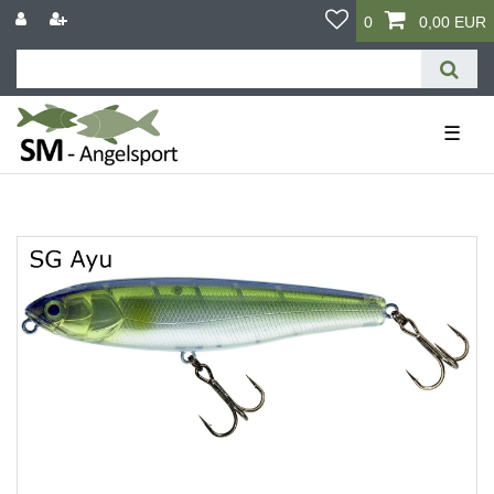
0
0,00 EUR
☰