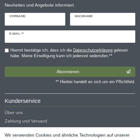
Neuheiten und Angebote informiert.
VORNAME
NACHNAME
Newsletter
E-MAIL **
Honig
Hiermit bestätige ich, dass ich die
Daten­schutz­erklärung
gelesen
habe. Meine Einwilligung kann ich jederzeit widerrufen.**
Abonnieren
** Hierbei handelt es sich um ein Pflichtfeld.
Kunderservice
Über uns
Zahlung und Versand
Erklärung zur Barrierefreiheit
Wir verwenden Cookies und ähnliche Technologien auf unserer
Blog