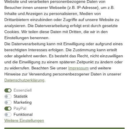
Website und verarbeiten personenbezogene Daten von
Besucher:innen unserer Webseite (z.B. IP-Adresse), um z.B.
Rechtliche Angaben
Inhalte und Anzeigen zu personalisieren, Medien von
Widerrufsrecht
Drittanbietern einzubinden oder Zugriffe auf unsere Website zu
analysieren. Die Datenverarbeitung erfolgt erst durch gesetzte
Datenschutzerklärung
Cookies. Wir teilen diese Daten mit Dritten, die wir in den
AGB
Einstellungen benennen.
Impressum
Die Datenverarbeitung kann mit Einwilligung oder aufgrund eines
berechtigten Interesses erfolgen. Die Zustimmung kann erteilt
Vertrag widerrufen
oder abgelehnt werden. Es besteht das Recht, nicht einzuwilligen
und die Einwilligung zu einem späteren Zeitpunkt zu ändern oder
Unsere Zahlungsarten
zu widerrufen. Beachten Sie unser
Impressum
und weitere
Hinweise zur Verwendung personenbezogener Daten in unserer
Daten­schutz­erklärung
.
Essenziell
Statistik
Marketing
PayPal
* inkl. MwSt. zzgl. Versandkosten
Funktional
** Bei Variantenartikeln mit unterschiedlichen Preisen pro Variante
Weitere Einstellungen
bezieht sich die angegebene UVP auf die Variante mit dem niedrigsten