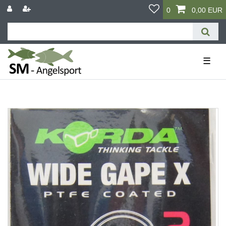
0
0,00 EUR
☰