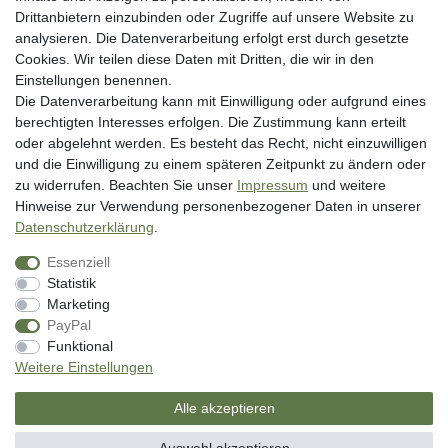
Widerrufsrecht
Drittanbietern einzubinden oder Zugriffe auf unsere Website zu
analysieren. Die Datenverarbeitung erfolgt erst durch gesetzte
Datenschutzerklärung
Cookies. Wir teilen diese Daten mit Dritten, die wir in den
AGB
Einstellungen benennen.
Impressum
Die Datenverarbeitung kann mit Einwilligung oder aufgrund eines
berechtigten Interesses erfolgen. Die Zustimmung kann erteilt
Vertrag widerrufen
oder abgelehnt werden. Es besteht das Recht, nicht einzuwilligen
und die Einwilligung zu einem späteren Zeitpunkt zu ändern oder
Unsere Zahlungsarten
zu widerrufen. Beachten Sie unser
Impressum
und weitere
Hinweise zur Verwendung personenbezogener Daten in unserer
Daten­schutz­erklärung
.
Essenziell
Statistik
Marketing
PayPal
* inkl. MwSt. zzgl. Versandkosten
Funktional
** Bei Variantenartikeln mit unterschiedlichen Preisen pro Variante
Weitere Einstellungen
bezieht sich die angegebene UVP auf die Variante mit dem niedrigsten
Preis. Die UVP zu den weiteren Varianten wird bei Klick auf die jeweilige
Alle akzeptieren
Variante angezeigt.
© Copyright 2026 | Alle Rechte vorbehalten. - SM Angelsport GmbH