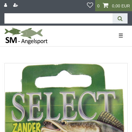
0
0,00 EUR
☰