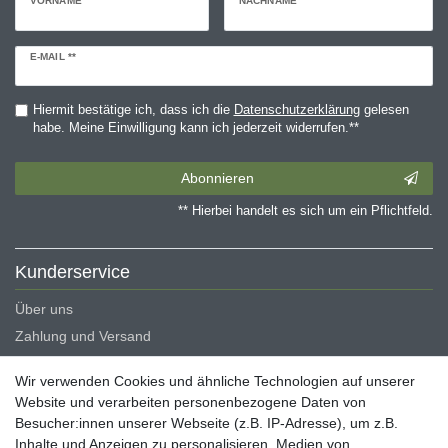
VORNAME
NACHNAME
Newsletter
E-MAIL **
Honig
Hiermit bestätige ich, dass ich die
Daten­schutz­erklärung
gelesen
habe. Meine Einwilligung kann ich jederzeit widerrufen.**
Abonnieren
** Hierbei handelt es sich um ein Pflichtfeld.
Kunderservice
Über uns
Zahlung und Versand
Erklärung zur Barrierefreiheit
Wir verwenden Cookies und ähnliche Technologien auf unserer
Blog
Website und verarbeiten personenbezogene Daten von
Besucher:innen unserer Webseite (z.B. IP-Adresse), um z.B.
Rechtliche Angaben
Inhalte und Anzeigen zu personalisieren, Medien von