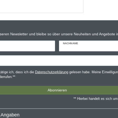
seren Newsletter und bleibe so über unsere Neuheiten und Angebote in
NACHNAME
tätige ich, dass ich die
Daten­schutz­erklärung
gelesen habe. Meine Einwilligun
derrufen.**
Abonnieren
** Hierbei handelt es sich um 
e Angaben