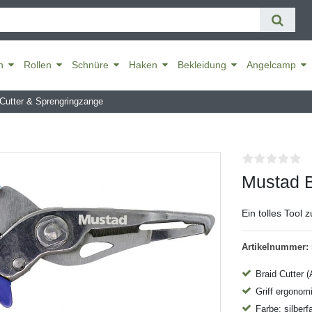
n
Rollen
Schnüre
Haken
Bekleidung
Angelcamp
Cutter & Sprengringzange
Mustad B
Ein tolles Tool 
Artikelnummer:
Braid Cutter 
Griff ergonom
Farbe: silberf