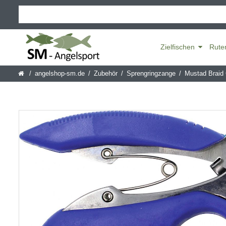
Zielfischen
Rute
angelshop-sm.de
Zubehör
Sprengringzange
Mustad Braid 