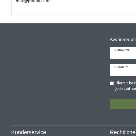
mail@pilkmaxx.de
Abonniere un
VORNAME
Newsletter
E-MAIL **
Honig
Hiermit bes
jederzeit wi
Kunderservice
Rechtlich