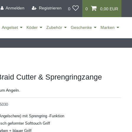
Anmelden
Registrieren
0
0
0,00 EUR
Angelset
Köder
Zubehör
Geschenke
Marken
raid Cutter & Sprengringzange
zum Angeln.
5030
(Angelschere) mit Sprengring -Funktion
isch geformter Softtouch Griff
arben + blauer Griff