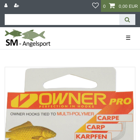
0
0,00 EUR
☰