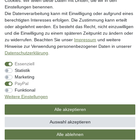
Cookies. Wir teilen diese Daten mit Dritten, die wir in den
AGB
Einstellungen benennen.
Impressum
Die Datenverarbeitung kann mit Einwilligung oder aufgrund eines
berechtigten Interesses erfolgen. Die Zustimmung kann erteilt
Vertrag widerrufen
oder abgelehnt werden. Es besteht das Recht, nicht einzuwilligen
und die Einwilligung zu einem späteren Zeitpunkt zu ändern oder
Unsere Zahlungsarten
zu widerrufen. Beachten Sie unser
Impressum
und weitere
Hinweise zur Verwendung personenbezogener Daten in unserer
Daten­schutz­erklärung
.
Essenziell
Statistik
Marketing
PayPal
* inkl. MwSt. zzgl. Versandkosten
Funktional
** Bei Variantenartikeln mit unterschiedlichen Preisen pro Variante
Weitere Einstellungen
bezieht sich die angegebene UVP auf die Variante mit dem niedrigsten
Preis. Die UVP zu den weiteren Varianten wird bei Klick auf die jeweilige
Alle akzeptieren
Variante angezeigt.
© Copyright 2026 | Alle Rechte vorbehalten. - SM Angelsport GmbH
Auswahl akzeptieren
Alle ablehnen