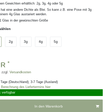
nen Gewichten erhältlich: 2g, 3g, 4g oder 5g
 hat eine andere Dichte als Blei. So kann z.B. eine Pose mit 3g
 einem 4g Glas austariert werden.
1 Glas in der gewünschten Größe
 wählen
2g
3g
4g
5g
*
UR
. zzgl.
Versandkosten
3 Tage (Deutschland); 3-7 Tage (Ausland)
r Berechnung des Liefertermins hier
k verfügbar
In den Warenkorb