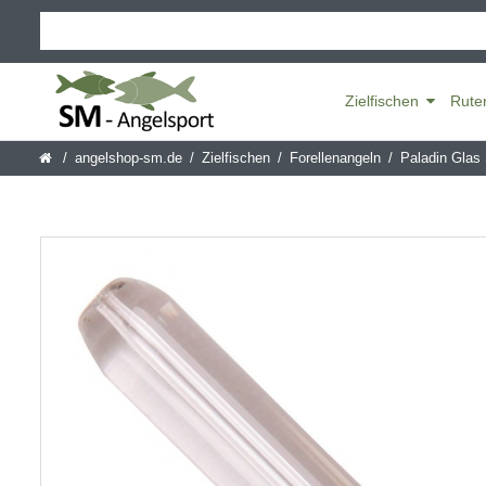
Zielfischen
Rute
angelshop-sm.de
Zielfischen
Forellenangeln
Paladin Glas 