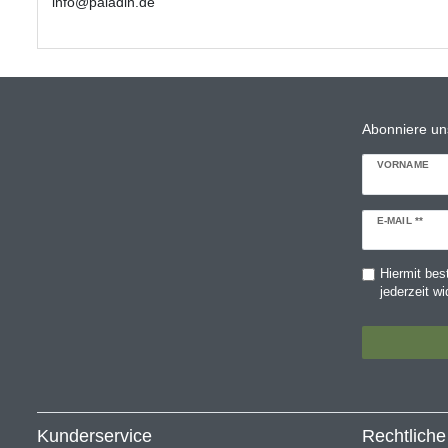
info@paladin.de
Abonniere un
VORNAME
Newsletter
E-MAIL **
Honig
Hiermit bes
jederzeit wi
Kunderservice
Rechtlich