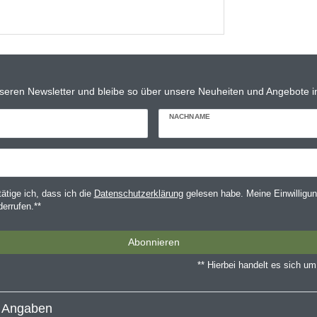
seren Newsletter und bleibe so über unsere Neuheiten und Angebote in
NACHNAME
tätige ich, dass ich die
Daten­schutz­erklärung
gelesen habe. Meine Einwilligun
derrufen.**
Abonnieren
** Hierbei handelt es sich um 
e Angaben