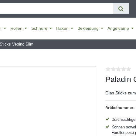
n
Rollen
Schnüre
Haken
Bekleidung
Angelcamp
Sticks Vetrino Slim
Paladin 
Glas Sticks zu
Artikelnummer:
Durchsichtige
Können sowohl
Forellenpose 