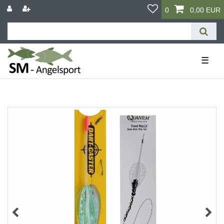
0
0,00 EUR
☰