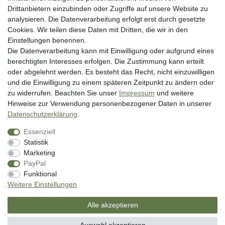
Widerrufsrecht
Drittanbietern einzubinden oder Zugriffe auf unsere Website zu
analysieren. Die Datenverarbeitung erfolgt erst durch gesetzte
Datenschutzerklärung
Cookies. Wir teilen diese Daten mit Dritten, die wir in den
AGB
Einstellungen benennen.
Impressum
Die Datenverarbeitung kann mit Einwilligung oder aufgrund eines
berechtigten Interesses erfolgen. Die Zustimmung kann erteilt
Vertrag widerrufen
oder abgelehnt werden. Es besteht das Recht, nicht einzuwilligen
und die Einwilligung zu einem späteren Zeitpunkt zu ändern oder
Unsere Zahlungsarten
zu widerrufen. Beachten Sie unser
Impressum
und weitere
Hinweise zur Verwendung personenbezogener Daten in unserer
Daten­schutz­erklärung
.
Essenziell
Statistik
Marketing
PayPal
* inkl. MwSt. zzgl. Versandkosten
Funktional
** Bei Variantenartikeln mit unterschiedlichen Preisen pro Variante
Weitere Einstellungen
bezieht sich die angegebene UVP auf die Variante mit dem niedrigsten
Preis. Die UVP zu den weiteren Varianten wird bei Klick auf die jeweilige
Alle akzeptieren
Variante angezeigt.
© Copyright 2026 | Alle Rechte vorbehalten. - SM Angelsport GmbH