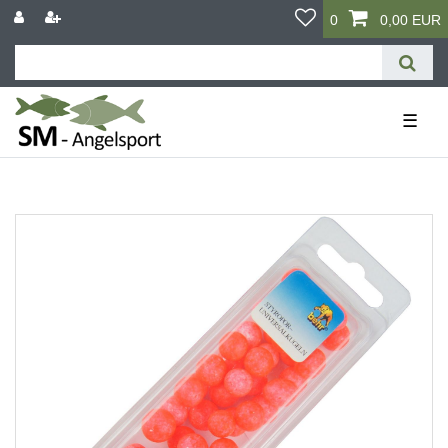
0
0,00 EUR
☰