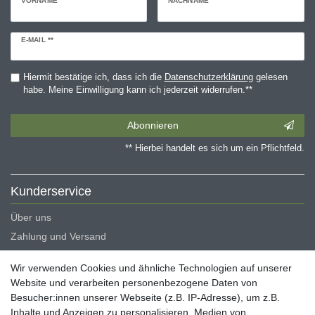
VORNAME
NACHNAME
Newsletter
E-MAIL **
Honig
Hiermit bestätige ich, dass ich die
Daten­schutz­erklärung
gelesen
habe. Meine Einwilligung kann ich jederzeit widerrufen.**
Abonnieren
** Hierbei handelt es sich um ein Pflichtfeld.
Kunderservice
Über uns
Zahlung und Versand
Erklärung zur Barrierefreiheit
Wir verwenden Cookies und ähnliche Technologien auf unserer
Blog
Website und verarbeiten personenbezogene Daten von
Besucher:innen unserer Webseite (z.B. IP-Adresse), um z.B.
Rechtliche Angaben
Inhalte und Anzeigen zu personalisieren, Medien von