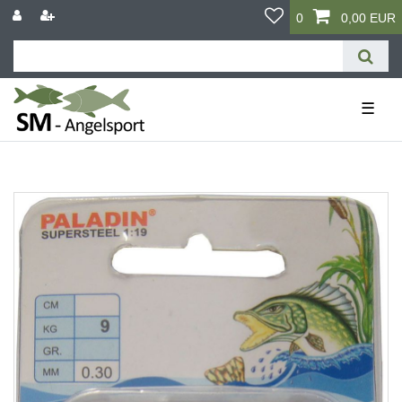
0
0,00 EUR
☰