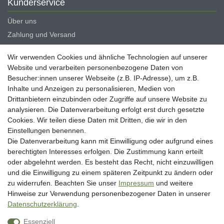
Kunderservice
Über uns
Zahlung und Versand
Erklärung zur Barrierefreiheit
Wir verwenden Cookies und ähnliche Technologien auf unserer
Blog
Website und verarbeiten personenbezogene Daten von
Besucher:innen unserer Webseite (z.B. IP-Adresse), um z.B.
Rechtliche Angaben
Inhalte und Anzeigen zu personalisieren, Medien von
Widerrufsrecht
Drittanbietern einzubinden oder Zugriffe auf unsere Website zu
analysieren. Die Datenverarbeitung erfolgt erst durch gesetzte
Datenschutzerklärung
Cookies. Wir teilen diese Daten mit Dritten, die wir in den
AGB
Einstellungen benennen.
Impressum
Die Datenverarbeitung kann mit Einwilligung oder aufgrund eines
berechtigten Interesses erfolgen. Die Zustimmung kann erteilt
Vertrag widerrufen
oder abgelehnt werden. Es besteht das Recht, nicht einzuwilligen
und die Einwilligung zu einem späteren Zeitpunkt zu ändern oder
Unsere Zahlungsarten
zu widerrufen. Beachten Sie unser
Impressum
und weitere
Hinweise zur Verwendung personenbezogener Daten in unserer
Daten­schutz­erklärung
.
Essenziell