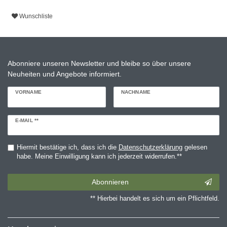
Wunschliste
Abonniere unseren Newsletter und bleibe so über unsere
Neuheiten und Angebote informiert.
VORNAME
NACHNAME
Newsletter
E-MAIL **
Honig
Hiermit bestätige ich, dass ich die
Daten­schutz­erklärung
gelesen
habe. Meine Einwilligung kann ich jederzeit widerrufen.**
Abonnieren
** Hierbei handelt es sich um ein Pflichtfeld.