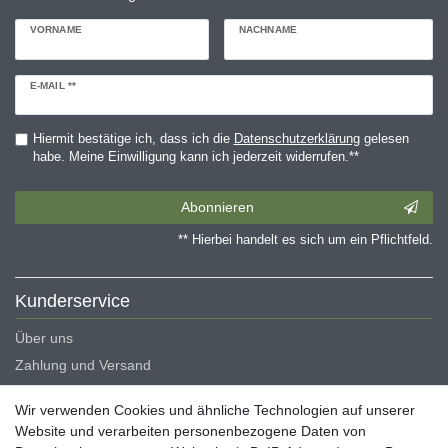
VORNAME
NACHNAME
Newsletter
E-MAIL **
Honig
Hiermit bestätige ich, dass ich die
Daten­schutz­erklärung
gelesen
habe. Meine Einwilligung kann ich jederzeit widerrufen.**
Abonnieren
** Hierbei handelt es sich um ein Pflichtfeld.
Kunderservice
Über uns
Zahlung und Versand
Erklärung zur Barrierefreiheit
Wir verwenden Cookies und ähnliche Technologien auf unserer
Blog
Website und verarbeiten personenbezogene Daten von