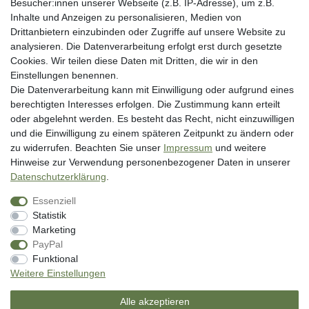
Besucher:innen unserer Webseite (z.B. IP-Adresse), um z.B.
Rechtliche Angaben
Inhalte und Anzeigen zu personalisieren, Medien von
Widerrufsrecht
Drittanbietern einzubinden oder Zugriffe auf unsere Website zu
analysieren. Die Datenverarbeitung erfolgt erst durch gesetzte
Datenschutzerklärung
Cookies. Wir teilen diese Daten mit Dritten, die wir in den
AGB
Einstellungen benennen.
Impressum
Die Datenverarbeitung kann mit Einwilligung oder aufgrund eines
berechtigten Interesses erfolgen. Die Zustimmung kann erteilt
Vertrag widerrufen
oder abgelehnt werden. Es besteht das Recht, nicht einzuwilligen
und die Einwilligung zu einem späteren Zeitpunkt zu ändern oder
Unsere Zahlungsarten
zu widerrufen. Beachten Sie unser
Impressum
und weitere
Hinweise zur Verwendung personenbezogener Daten in unserer
Daten­schutz­erklärung
.
Essenziell
Statistik
Marketing
PayPal
* inkl. MwSt. zzgl. Versandkosten
Funktional
** Bei Variantenartikeln mit unterschiedlichen Preisen pro Variante
Weitere Einstellungen
bezieht sich die angegebene UVP auf die Variante mit dem niedrigsten
Preis. Die UVP zu den weiteren Varianten wird bei Klick auf die jeweilige
Alle akzeptieren