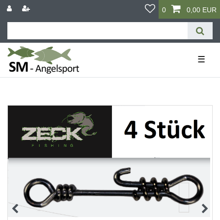
0
0,00 EUR
☰